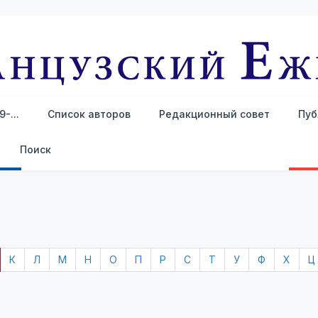
-...
Список авторов
Редакционный совет
Пуб
Поиск
К
Л
М
Н
О
П
Р
С
Т
У
Ф
Х
Ц