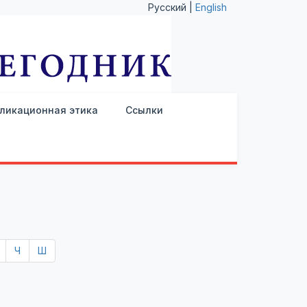
Русский |
English
ликационная этика
Ссылки
Ч
Ш