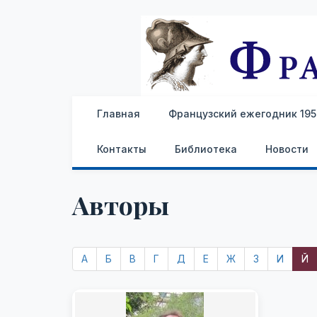
Главная
Французский ежегодник 1959
Контакты
Библиотека
Новости
Авторы
А
Б
В
Г
Д
Е
Ж
З
И
Й