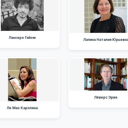
Лансеро Гийом
Лапина Наталия Юрьевн
Лёверс Эрве
Ле Мао Каролина