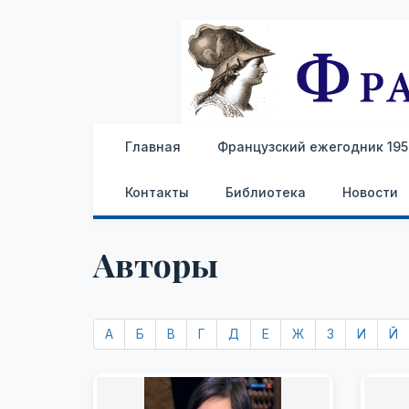
Главная
Французский ежегодник 1959
Контакты
Библиотека
Новости
Авторы
А
Б
В
Г
Д
Е
Ж
З
И
Й