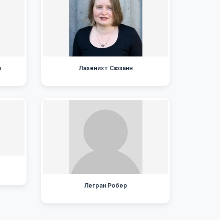
а
Лахенихт Сюзанн
Легран Робер