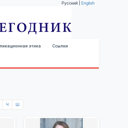
Русский |
English
ликационная этика
Ссылки
Ч
Ш