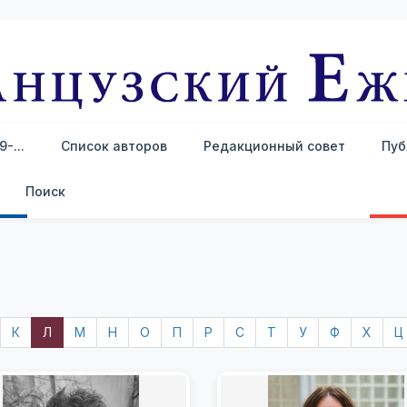
-...
Список авторов
Редакционный совет
Пуб
Поиск
К
Л
М
Н
О
П
Р
С
Т
У
Ф
Х
Ц