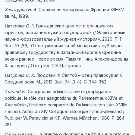
Хачатурян Н.
А.
Сословная монархия во Франции XIII–XV
вв. М., 1989.
Цатурова С.
К.
Гражданские ценности французских
юристов, или зачем нужно государство? // Электронный
научно-образовательный журнал «История». 2020. Т. 11.
Вып. 10 (96). От патримониальной монархии к публично-
правовому государству в Западной Европе в Средние
века и раннее Новое время. Памяти Нины Александровны
Хачатурян / Oтв. ред. С.К. Цатурова.
Цатурова С.
К.
Людовик IX Святой – отец правосудия //
Средние века. М., 2013. Вып. 74 (3–4). С. 344–362.
Autrand
Fr
.
Géographie administrative et propagande
politique, le rôle des assignations du Parlement aux XIVe et
XVe siècle // Histoire comparée de l’administration (IVe–XVIIIe
siècles): Actes du XIV Colloque historique franco-allemand /
Publ. par W. Paravicini et K.F. Werner. München, 1980. P. 264–
281.
Carolus
-
Barr
é
L
.
La grande ordonnance de 1254 sur la réforme