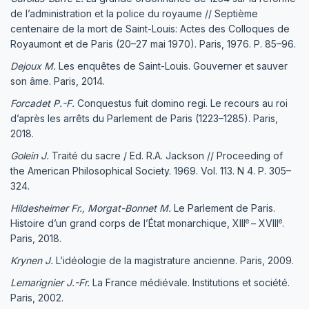
de l’administration et la police du royaume // Septième
centenaire de la mort de Saint-Louis: Actes des Colloques de
Royaumont et de Paris (20–27 mai 1970). Paris, 1976. Р. 85–96.
Dejoux
M
.
Les enquêtes de Saint-Louis. Gouverner et sauver
son âme. Paris, 2014.
Forcadet P.-F.
Conquestus fuit domino regi. Le recours au roi
d’après les arrêts du Parlement de Paris (1223–1285). Paris,
2018.
Golein J.
Traité du sacre / Ed. R.A. Jackson // Proceeding of
the American Philosophical Society. 1969. Vol. 113. N 4. P. 305–
324.
Hildesheimer Fr., Morgat-Bonnet M.
Le Parlement de Paris.
e
e
Histoire d’un grand corps de l’État monarchique, XIII
– XVIII
.
Paris, 2018.
Krynen
J
.
L’idéologie de la magistrature ancienne. Paris, 2009.
Lemarignier J.-Fr.
La France médiévale. Institutions et société.
Paris, 2002.