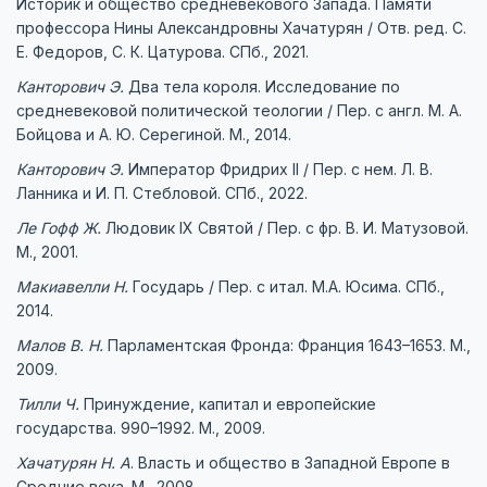
Историк и общество средневекового Запада. Памяти
профессора Нины Александровны Хачатурян / Отв. ред. С.
Е. Федоров, С. К. Цатурова. СПб., 2021.
Канторович
Э
.
Два тела короля. Исследование по
средневековой политической теологии / Пер. с англ. М. А.
Бойцова и А. Ю. Серегиной. М., 2014.
Канторович Э.
Император Фридрих II / Пер. с нем. Л. В.
Ланника и И. П. Стебловой. СПб., 2022.
Ле Гофф Ж.
Людовик IX Святой / Пер. с фр. В. И. Матузовой.
М., 2001.
Макиавелли Н.
Государь / Пер. с итал. М.А. Юсима. СПб.,
2014.
Малов В.
Н.
Парламентская Фронда: Франция 1643–1653. М.,
2009.
Тилли Ч.
Принуждение, капитал и европейские
государства. 990–1992. М., 2009.
Хачатурян Н.
А
. Власть и общество в Западной Европе в
Средние века. М., 2008.