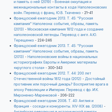
и память о ней (2019)
-
Военная оккупация и
межнациональные контакты в ходе Наполеоновских
войн. Перевод с франц. Ю.В. Ткаченко
- 21–41
Французский ежегодник 2013. Т. 45: "Русская
кампания" Наполеона: события, образы, память
(2013)
-
Московская кампания 1812 года и создание
наполеоновской легенды. Перевод с англ. А.Ю.
Терещенко
- 224–246
Французский ежегодник 2013. Т. 45: "Русская
кампания" Наполеона: события, образы, память
(2013)
-
Наполеоновские войны в национальных
историографиях Европы и Америки: материалы
«круглого стола»
- 300–343
Французский ежегодник 2012. Т. 44: 200 лет
Отечественной войны 1812 года (2012)
-
Достойный
противник или порочный дикарь? Восприятие врага в
эпоху Революции и Империи. Перевод с фр. И.К.
Мироненко-Маренковой
- 206–222
Французский ежегодник 2008. Т. 40: Англия и
Франция - соседи и конкуренты. XIV-ХIХ вв. (2008)
-
Английская революция в исторической памяти