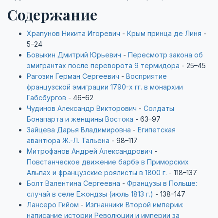
Содержание
Храпунов Никита Игоревич
-
Крым принца де Линя
-
5–24
Бовыкин Дмитрий Юрьевич
-
Пересмотр закона об
эмигрантах после переворота 9 термидора
- 25–45
Рагозин Герман Сергеевич
-
Восприятие
французской эмиграции 1790-х гг. в монархии
Габсбургов
- 46–62
Чудинов Александр Викторович
-
Солдаты
Бонапарта и женщины Востока
- 63–97
Зайцева Дарья Владимировна
-
Египетская
авантюра Ж.-Л. Тальена
- 98–117
Митрофанов Андрей Александрович
-
Повстанческое движение барбэ в Приморских
Альпах и французские роялисты в 1800 г.
- 118–137
Болт Валентина Сергеевна
-
Французы в Польше:
случай в селе Ежондзы (июль 1813 г.)
- 138–147
Лансеро Гийом
-
Изгнанники Второй империи:
написание истории Революции и империи за