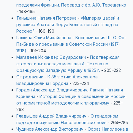
пределами Франции. Перевод с фр. А.Ю. Терещенко
- 148–165
Таньшина Наталия Петровна
-
«Империя царей и
русские» Анатоля Леруа Больё: новый взгляд на
Россию?
- 166–190
Галкина Юлия Михайловна
-
Воспоминания Ш.-О. Фо-
Па-Биде о пребывании в Советской России (1917-
1918)
- 191–204
Магадеев Искандэр Эдуардович
-
Подтверждая
стереотипы: поездка маршала А. Петена во
Французскую Западную Африку в 1925 г.
- 205–222
От редакции
-
К 85-летию Александра
Владимировича Гордона
- 223–224
Гордон Александр Владимирович
,
Лапина Наталия
Юрьевна
-
История Франции в современной России:
от нормативной методологии к плюрализму
- 225–
263
Гладышев Андрей Владимирович
-
О гендерном
подходе к изучению Наполеоновских войн
- 264–285
Чудинов Александр Викторович
-
Образ Наполеона в