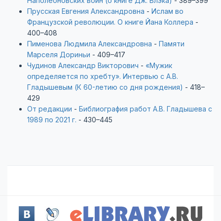
Наполеоновских войн (о книге Дж. Блэка)
- 389–399
Прусская Евгения Александровна
-
Ислам во
Французской революции. О книге Йана Коллера
-
400–408
Пименова Людмила Александровна
-
Памяти
Марселя Дориньи
- 409–417
Чудинов Александр Викторович
-
«Мужик
определяется по хребту». Интервью с А.В.
Гладышевым (К 60-летию со дня рождения)
- 418–
429
От редакции
-
Библиография работ А.В. Гладышева с
1989 по 2021 г.
- 430–445