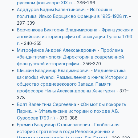
русском фольклоре XIX в.
- 286–296
Ададуров Вадим Валентинович
-
Историк и
политика: Илько Борщак во Франции в 1925–1928 гг.
-
297–339
Верченкова Виктория Владимировна
-
Французская и
английская историография об эвакуации Тулона 1793
г.
- 340–355
Митрофанов Андрей Александрович
-
Проблема
«бандитизма» эпохи Директории в современной
французской историографии
- 356–370
Шишкин Владимир Владимирович
-
Медиевистика
как modus vivendi. Размышления о книге: Историк и
общество средневекового Запада. Памяти
профессора Нины Александровны Хачатурян
- 371–
378
Болт Валентина Сергеевна
-
«Он мог бы покорить
Париж…» (Итальянские историки о походе А.В.
Суворова 1799 г.)
- 379–388
Еремин Владимир Станиславович
-
Глобальная
история стратегий в годы Революционных и