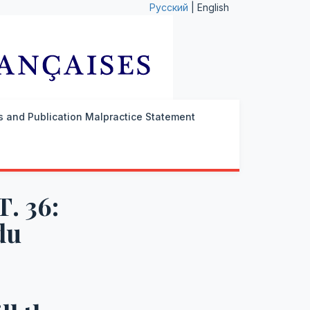
Русский
| English
cs and Publication Malpractice Statement
Т. 36:
du