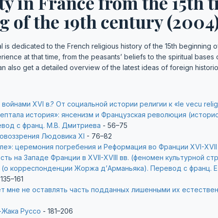
ty in France from the 15th ti
 of the 19th century (2004
l is dedicated to the French religious history of the 15th beginning 
rience at that time, from the peasants’ beliefs to the spiritual base
n also get a detailed overview of the latest ideas of foreign historio
войнами XVI в.? От социальной истории религии к «le vecu reli
ептала история»: янсенизм и Французская революция (истори
евод с франц. М.В. Дмитриева
- 56–75
овоззрения Людовика XI
- 76–82
е»: церемония погребения и Реформация во Франции XVI-XVII 
ть на Западе Франции в XVII-XVIII вв. (феномен культурной ст
 (о корреспонденции Жоржа д’Арманьяка). Перевод с франц. Е
 135–161
т мне не оставлять часть подданных лишенными их естествен
-Жака Руссо
- 181–206