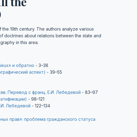
ll the
)
of the 19th century. The authors analyze various
s of doctrines about relations between the state and
graphy in this area.
gieux» и обратно
- 3–38
ографический аспект)
- 39–55
вв. Перевод с франц. Е.И. Лебедевой
- 83–97
ратификации)
- 98–121
.И. Лебедевой
- 122–134
ных прав»: проблема гражданского статуса