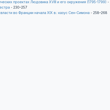
ических проектах Людовика XVIII и его окружения (1795-1799)
-
естра
- 230–257
власти во Франции начала ХIХ в.: казус Сен-Симона
- 258–268