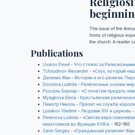
Religiosi
beginning
This issue of the Annua
forms of religious expe
the church. A reader ca
Publications
Uvarov Pavel
-
Что стояло за Религиозными 
Tchoudinov Alexander
-
«Слух, который наш
Делюмо Жан
-
Историк и его религия. Пер
Doronina Ludmila
-
Религиозные основы мир
Руссель Бернар
-
«С почетом предать земл
Myagkova Elena
-
Крестьянская религиознос
Лемэтр Николь
-
Прелат на службе короля
Lysiakov Vladimir
-
Людовик XIV и церковь
-
Pimenova Ludmila
-
«Святая вера повелевае
некатоликов во Франции XVIII в.
- 162–180
Zanin Sergey
-
«Гражданская религия» Жан