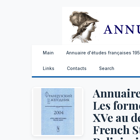
Main
Annuaire d'études françaises 1959
Links
Contacts
Search
Annuaire 
Les forme
XVe au dé
French S