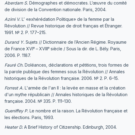
Aberdam S.
Démographes et démocrates. L’œuvre du comité
de division de la Convention nationale. Paris, 2004.
Azimi V.
L’ «exhérédation Politique» de la femme par la
Révolution // Revue historique de droit français et Étranger.
1991. № 2. P. 177–215.
Durand Y.
Sujets // Dictionnaire de l’Ancien Régime. Royaume
e
e
de France XVI
– XVIII
siècle / Sous la dir. de L. Bély. Paris,
2006. P. 1187.
Fauré Ch.
Doléances, déclarations et pétitions, trois formes de
la parole publique des femmes sous la Révolution // Annales
historiques de la Révolution française. 2006. № 2. P. 6–15.
Forrest A.
L'armée de l'an II : la levée en masse et la création
d'un mythe républicain // Annales historiques de la Révolution
française. 2004. № 335. P. 111–130.
Gueniffey P.
Le nombre et la raison. La Révolution française et
les élections. Paris, 1993.
Heater D.
A Brief History of Citizenship. Edinburgh, 2004.